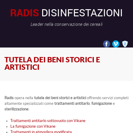
RADIS
DISINFESTAZIONI
Leader nella conservazione dei cereali
TUTELA DEI BENI STORICI E
ARTISTICI
Radis
opera nella
tutela dei beni storici e artistici
offrendo servizi completi
altamente specializzati come
trattamenti antitarlo
,
fumigazione
e
sterilizzazione
.
Trattamenti antitarlo sottovuoto con Vikane
La fumigazione con Vikane
Trattamenti in atmosfera modificata